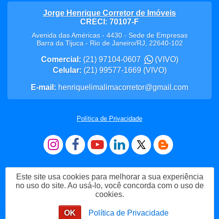
Jorge Henrique Corretor de Imóveis
CRECI: 70107-F
Avenida das Américas - 4430 - Sede de Empresas
Barra da Tijuca
-
Rio de Janeiro
/
RJ
,
22640-102
Comercial:
(21) 97104-0607
(VIVO)
Celular:
(21) 99577-1669
(VIVO)
E-mail:
henriquelimalimacorretor@gmail.com
Política de Privacidade
Este site usa cookies para melhorar a sua experiência
no uso do site. Ao usá-lo, você concorda com o uso de
cookies.
Me Chame no WhatsApp
OK
Política de Privacidade