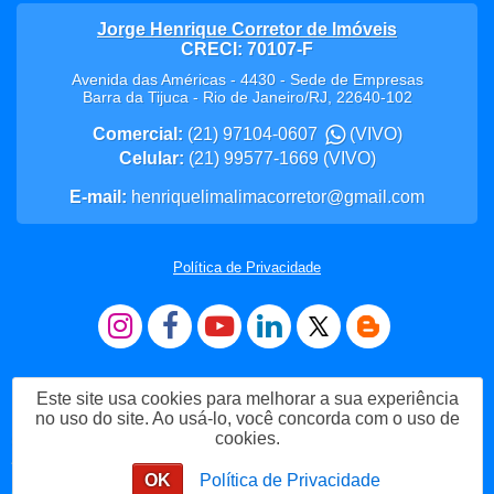
Jorge Henrique Corretor de Imóveis
CRECI: 70107-F
Avenida das Américas - 4430 - Sede de Empresas
Barra da Tijuca
-
Rio de Janeiro
/
RJ
,
22640-102
Comercial:
(21) 97104-0607
(VIVO)
Celular:
(21) 99577-1669
(VIVO)
E-mail:
henriquelimalimacorretor@gmail.com
Política de Privacidade
Este site usa cookies para melhorar a sua experiência
no uso do site. Ao usá-lo, você concorda com o uso de
cookies.
Me Chame no WhatsApp
OK
Política de Privacidade