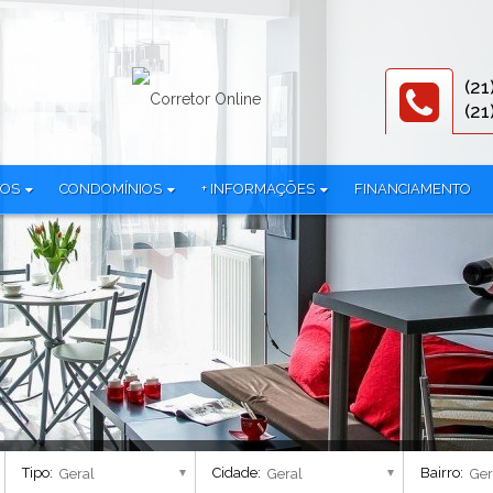
(21
(21
TOS
CONDOMÍNIOS
+ INFORMAÇÕES
FINANCIAMENTO
312)
3R Offices (1)
Documentos
iplex (1)
786 Prudente (2)
Equipe
mínio (24)
All Jardim Oceânico (1)
Parceiros
Alma Carioca - Breve Lançamento (4)
Política de privacidade
lex (38)
Alma Ipanema - Residencial (1)
AmÉricas 19 Cury (1)
 (3)
Américas Club Residence - Fase 1 (1)
Américas Club Residence - Fase 2 (1)
Aqua Village Residence Club - Residencial (3)
Tipo:
Cidade:
Bairro:
Arte Botânica - Lojas (2)