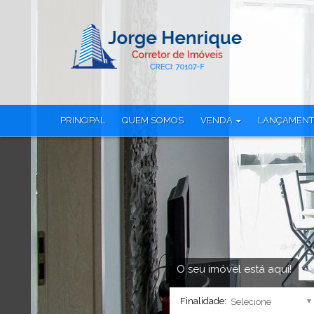
PRINCIPAL
QUEM SOMOS
VENDA
LANÇAMEN
Apartamento (116)
Apartamento (
Apartamento Alto Padrão (1)
Apartamento Tr
Apartamento Duplex (1)
Casa em Condo
Casa Alto Padrão (1)
Cobertura (23)
Casa em Condomínio (16)
Cobertura Dup
Cobertura Duplex (14)
Loja (6)
Loft (1)
Sala Comercial
Loja (6)
Studio (26)
O seu imóvel está aqui!
Sala Comercial (3)
Terreno (8)
Finalidade:
Studio (12)