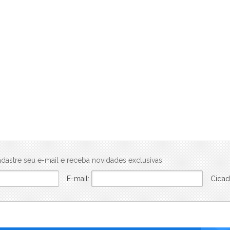
Ben in Rio Pompeu Loureiro 110 - Breve Lançamento (1)
Beon Porto Residencial (1)
Blanc 260 - Loja (1)
Breeze (10)
Brise Studios Design (2)
Bruma (1)
Céu Laranjeiras (6)
Cidade Arte - Arte Botânica Residencial (1)
Cidade Arte - Arte Wave (1)
Claris Casa & Clube (1)
Connect Diadema (1)
Connect Square - Breve Lançamento (6)
Conquista Florianópolis (1)
dastre seu e-mail e receba novidades exclusivas.
Conquista Girassol (1)
E-mail:
Cidad
Conquista Jardins (1)
Conquista Mendanha (1)
Conquista Oceânica (1)
Conquista Parque Iguaçu (1)