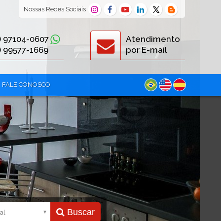
Nossas
Redes Sociais
) 97104-0607
Atendimento
) 99577-1669
por E-mail
FALE CONOSCO
Buscar