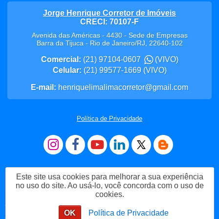
Jorge Henrique Corretor de Imóveis
CRECI: 70107-F
Avenida das Américas - 4430 - Sede de Empresas
Barra da Tijuca
-
Rio de Janeiro
/
RJ
,
22640-102
Comercial:
(21) 97104-0607
(VIVO)
Celular:
(21) 99577-1669
(VIVO)
E-mail:
henriquelimalimacorretor@gmail.com
Política de Privacidade
Este site usa cookies para melhorar a sua experiência
no uso do site. Ao usá-lo, você concorda com o uso de
cookies.
Me Chame no WhatsApp
OK
Política de Privacidade