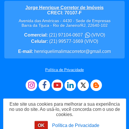
Jorge Henrique Corretor de Imóveis
CRECI: 70107-F
Avenida das Américas - 4430 - Sede de Empresas
Barra da Tijuca
-
Rio de Janeiro
/
RJ
,
22640-102
Comercial:
(21) 97104-0607
(VIVO)
Celular:
(21) 99577-1669
(VIVO)
E-mail:
henriquelimalimacorretor@gmail.com
Política de Privacidade
Este site usa cookies para melhorar a sua experiência
no uso do site. Ao usá-lo, você concorda com o uso de
cookies.
Me Chame no WhatsApp
OK
Política de Privacidade