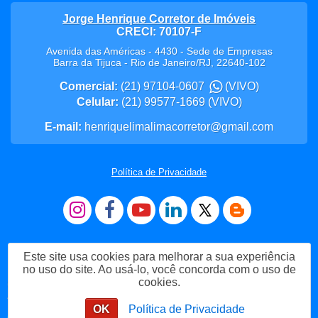
Jorge Henrique Corretor de Imóveis
CRECI: 70107-F
Avenida das Américas - 4430 - Sede de Empresas
Barra da Tijuca
-
Rio de Janeiro
/
RJ
,
22640-102
Comercial:
(21) 97104-0607
(VIVO)
Celular:
(21) 99577-1669
(VIVO)
E-mail:
henriquelimalimacorretor@gmail.com
Política de Privacidade
Este site usa cookies para melhorar a sua experiência
no uso do site. Ao usá-lo, você concorda com o uso de
cookies.
Me Chame no WhatsApp
OK
Política de Privacidade