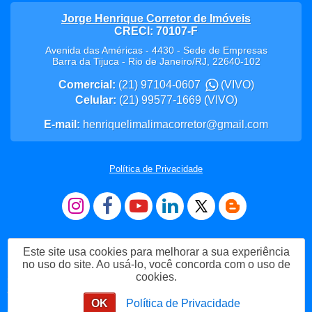
Jorge Henrique Corretor de Imóveis
CRECI: 70107-F
Avenida das Américas - 4430 - Sede de Empresas
Barra da Tijuca
-
Rio de Janeiro
/
RJ
,
22640-102
Comercial:
(21) 97104-0607
(VIVO)
Celular:
(21) 99577-1669
(VIVO)
E-mail:
henriquelimalimacorretor@gmail.com
Política de Privacidade
Este site usa cookies para melhorar a sua experiência
no uso do site. Ao usá-lo, você concorda com o uso de
cookies.
Me Chame no WhatsApp
OK
Política de Privacidade