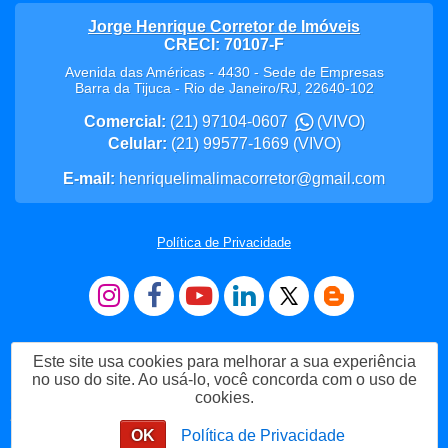
Jorge Henrique Corretor de Imóveis
CRECI: 70107-F
Avenida das Américas - 4430 - Sede de Empresas
Barra da Tijuca
-
Rio de Janeiro
/
RJ
,
22640-102
Comercial:
(21) 97104-0607
(VIVO)
Celular:
(21) 99577-1669
(VIVO)
E-mail:
henriquelimalimacorretor@gmail.com
Política de Privacidade
Este site usa cookies para melhorar a sua experiência
no uso do site. Ao usá-lo, você concorda com o uso de
cookies.
Me Chame no WhatsApp
OK
Política de Privacidade