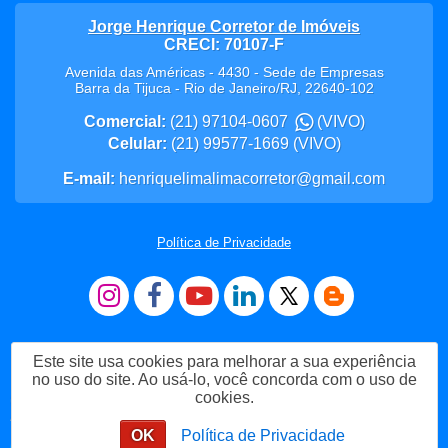
Jorge Henrique Corretor de Imóveis
CRECI: 70107-F
Avenida das Américas - 4430 - Sede de Empresas
Barra da Tijuca
-
Rio de Janeiro
/
RJ
,
22640-102
Comercial:
(21) 97104-0607
(VIVO)
Celular:
(21) 99577-1669
(VIVO)
E-mail:
henriquelimalimacorretor@gmail.com
Política de Privacidade
Este site usa cookies para melhorar a sua experiência
no uso do site. Ao usá-lo, você concorda com o uso de
cookies.
Me Chame no WhatsApp
OK
Política de Privacidade