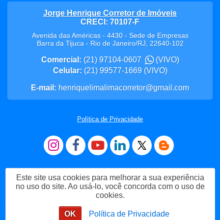
Jorge Henrique Corretor de Imóveis
CRECI: 70107-F
Avenida das Américas - 4430 - Sede de Empresas
Barra da Tijuca
-
Rio de Janeiro
/
RJ
,
22640-102
Comercial:
(21) 97104-0607
(VIVO)
Celular:
(21) 99577-1669
(VIVO)
E-mail:
henriquelimalimacorretor@gmail.com
Política de Privacidade
Este site usa cookies para melhorar a sua experiência
no uso do site. Ao usá-lo, você concorda com o uso de
cookies.
Me Chame no WhatsApp
OK
Política de Privacidade