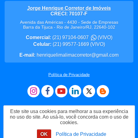
Jorge Henrique Corretor de Imóveis
CRECI: 70107-F
Avenida das Américas - 4430 - Sede de Empresas
Barra da Tijuca
-
Rio de Janeiro
/
RJ
,
22640-102
Comercial:
(21) 97104-0607
(VIVO)
Celular:
(21) 99577-1669
(VIVO)
E-mail:
henriquelimalimacorretor@gmail.com
Política de Privacidade
Este site usa cookies para melhorar a sua experiência
no uso do site. Ao usá-lo, você concorda com o uso de
cookies.
Me Chame no WhatsApp
OK
Política de Privacidade