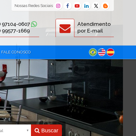
Nossas
Redes Sociais
) 97104-0607
Atendimento
) 99577-1669
por E-mail
FALE CONOSCO
Buscar