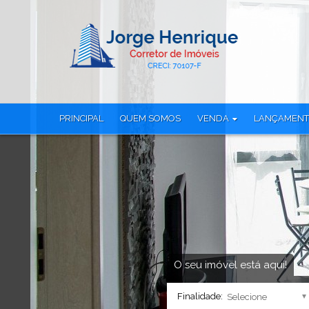
PRINCIPAL
QUEM SOMOS
VENDA
LANÇAMEN
Apartamento (117)
Apartamento (
Apartamento Alto Padrão (1)
Apartamento Tr
Apartamento Duplex (1)
Casa em Condo
Casa Alto Padrão (1)
Cobertura (29)
Casa em Condomínio (16)
Cobertura Dup
Cobertura Duplex (14)
Loja (6)
Loft (1)
Sala Comercial
Loja (6)
Studio (28)
O seu imóvel está aqui!
Sala Comercial (3)
Terreno (8)
Finalidade:
Studio (12)