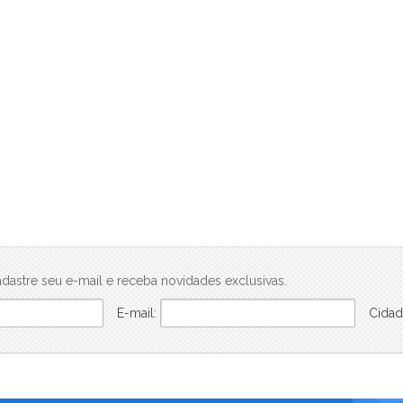
Be In Rio Prudente 589 (1)
Be in Rio Tonelero (3)
Ben in Rio Pompeu Loureiro 110 - Breve Lançamento (1)
Beon Porto Residencial (1)
Blanc 260 - Loja (1)
Breeze (10)
Brise Studios Design (2)
Bruma (1)
Céu Laranjeiras (6)
Cidade Arte - Arte Botânica Residencial (1)
Cidade Arte - Arte Wave (1)
Claris Casa & Clube (1)
Connect Diadema (1)
dastre seu e-mail e receba novidades exclusivas.
Connect Square - Breve Lançamento (6)
E-mail:
Cidad
Conquista Florianópolis (1)
Conquista Girassol (1)
Conquista Jardins (1)
Conquista Mendanha (1)