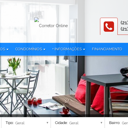
(21
(21
TOS
CONDOMÍNIOS
+ INFORMAÇÕES
FINANCIAMENTO
321)
3R Offices (1)
Documentos
iplex (1)
786 Prudente (2)
Equipe
mínio (24)
All Jardim Oceânico (1)
Parceiros
Alma Carioca - Breve Lançamento (4)
Política de privacidade
lex (38)
Alma Ipanema - Residencial (1)
AmÉricas 19 Cury (1)
 (3)
Américas Club Residence - Fase 1 (1)
Américas Club Residence - Fase 2 (1)
Aqua Village Residence Club - Residencial (3)
Tipo:
Cidade:
Bairro:
Arte Botânica - Lojas (2)