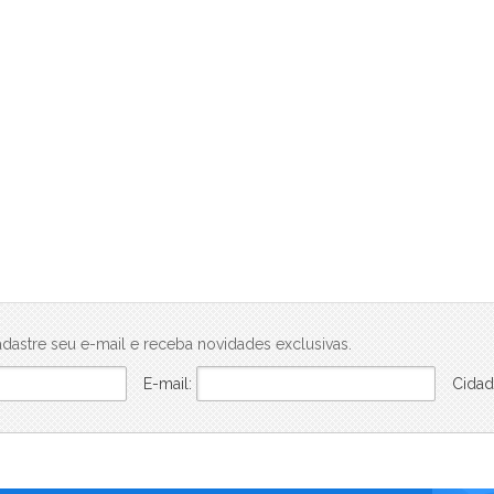
Ben in Rio Pompeu Loureiro 110 - Breve Lançamento (1)
Beon Porto Residencial (1)
Blanc 260 - Loja (1)
Breeze (10)
Brise Studios Design (2)
Bruma (1)
Céu Laranjeiras (6)
Cidade Arte - Arte Botânica Residencial (1)
Cidade Arte - Arte Wave (1)
Claris Casa & Clube (1)
Connect Diadema (1)
Connect Square - Breve Lançamento (6)
Conquista Florianópolis (1)
dastre seu e-mail e receba novidades exclusivas.
Conquista Girassol (1)
E-mail:
Cidad
Conquista Jardins (1)
Conquista Mendanha (1)
Conquista Oceânica (1)
Conquista Parque Iguaçu (1)