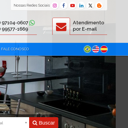
Nossas
Redes Sociais
) 97104-0607
Atendimento
) 99577-1669
por E-mail
FALE CONOSCO
Buscar