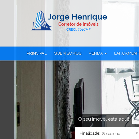
PRINCIPAL
QUEM SOMOS
VENDA
LANÇAMEN
Apartamento (116)
Apartamento (
Apartamento Alto Padrão (1)
Apartamento Tr
Apartamento Duplex (1)
Casa em Condo
Casa Alto Padrão (1)
Cobertura (23)
Casa em Condomínio (16)
Cobertura Dup
Cobertura Duplex (14)
Loja (6)
Loft (1)
Sala Comercial
Loja (6)
Studio (26)
O seu imóvel está aqui!
Sala Comercial (3)
Terreno (8)
Finalidade:
Studio (12)