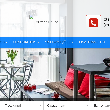
(21
(21
TOS
CONDOMÍNIOS
+ INFORMAÇÕES
FINANCIAMENTO
312)
3R Offices (1)
Documentos
iplex (1)
786 Prudente (2)
Equipe
mínio (24)
All Jardim Oceânico (1)
Parceiros
Alma Carioca - Breve Lançamento (4)
Política de privacidade
lex (38)
Alma Ipanema - Residencial (1)
AmÉricas 19 Cury (1)
 (3)
Américas Club Residence - Fase 1 (1)
Américas Club Residence - Fase 2 (1)
Aqua Village Residence Club - Residencial (3)
Tipo:
Cidade:
Bairro:
Arte Botânica - Lojas (2)