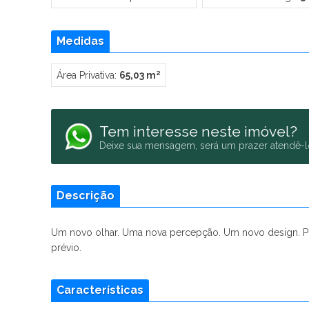
Medidas
Área Privativa:
65,03 m²
Tem interesse neste imóvel?
Deixe sua mensagem, será um prazer atendê-l
Descrição
Um novo olhar. Uma nova percepção. Um novo design. Pre
prévio.
Características