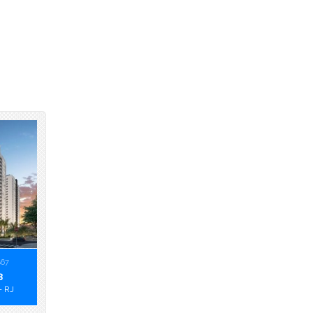
867
3
- RJ