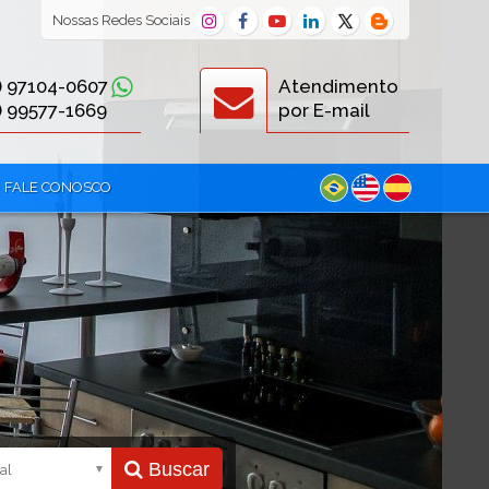
Nossas
Redes Sociais
) 97104-0607
Atendimento
) 99577-1669
por E-mail
FALE CONOSCO
Buscar