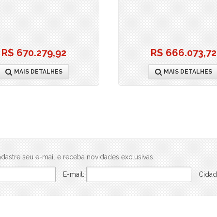
Ilhamar (1)
Império do Ouro - Fase 1 (1)
Império do Ouro - Fase 3 (3)
Ipê Amarelo Residencial - Breve Lançamento (3)
R$ 670.279,92
R$ 666.073,72
Jardim das Amoreiras - Breve Lançamento (3)
Jardim Margarida (1)
MAIS DETALHES
MAIS DETALHES
Jardins da Vila (2)
Kaasas Pedra da Gávea (3)
La Fontaine (3)
Liv Primavera (1)
Madri Residencial Clube (1)
Mar de Trindade - Breve Lançamento (2)
Mare Pontal Oceânico (4)
dastre seu e-mail e receba novidades exclusivas.
Máris (3)
E-mail:
Cidad
Mirante da Luz - Fase 1 (5)
Mirante da Luz - Fase 2 (4)
MO.dO Design Living (4)
Mode Freguesia (5)