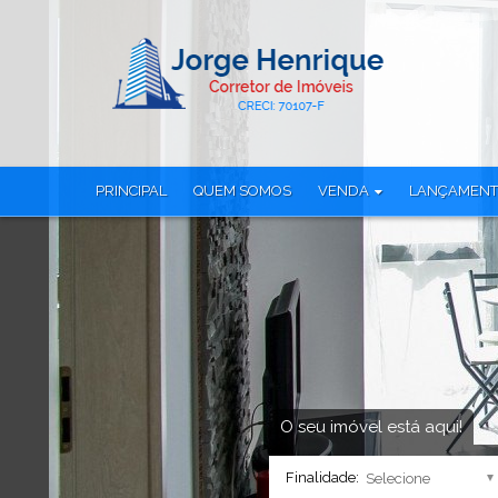
PRINCIPAL
QUEM SOMOS
VENDA
LANÇAMEN
Apartamento (116)
Apartamento (
Apartamento Alto Padrão (1)
Apartamento Tr
Apartamento Duplex (1)
Casa em Condo
Casa Alto Padrão (1)
Cobertura (23)
Casa em Condomínio (16)
Cobertura Dup
Cobertura Duplex (14)
Loja (6)
Loft (1)
Sala Comercial
Loja (6)
Studio (26)
O seu imóvel está aqui!
Sala Comercial (3)
Terreno (8)
Finalidade:
Studio (12)