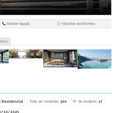
Ben in Rio Pompeu Loureiro 110 - Breve Lançamento (1)
Beon Porto Residencial (1)
Blanc 260 - Loja (1)
Breeze (10)
Solicitar ligação
Adicionar aos favoritos
Brise Studios Design (2)
Bruma (1)
Céu Laranjeiras (6)
View
Cidade Arte - Arte Botânica Residencial (1)
Cidade Arte - Arte Wave (1)
Claris Casa & Clube (1)
Connect Diadema (1)
Connect Square - Breve Lançamento (6)
Conquista Florianópolis (1)
Conquista Girassol (1)
Conquista Jardins (1)
Conquista Mendanha (1)
 Residencial
Total de Unidades:
500
Nº de Andares:
17
Conquista Oceânica (1)
Conquista Parque Iguaçu (1)
0/10/2025