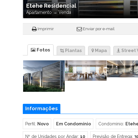
Etehe Residencial
Apartamento
→
Venda
Imprimir
Enviar por e-mail
Fotos
Plantas
Mapa
Street 
Informações
Perfil:
Novo
Em Condomínio
Condomínio:
Etehe
Nº de Unidades por Andar:
10
Previsão de Entrega:
3