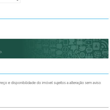
Conquista Vila Dutra (1)
Cores da Tijuca (10)
Cores de Fátima (1)
Cores do Rio - Lojas (1)
Cores do Rio - Residencial (4)
Cury Rio Energy (1)
Dias Ferreira Leblon - Studios (2)
Duet Barra Residence (1)
o.
Encantos da Zona Norte - Fase 1 (5)
Epic Golf (5)
Esplendor Carioca (1)
Estância Pernambuco - Breve Lançamento (1)
Etehe Residencial (1)
ço e disponibilidade do imóvel sujeitos a alteração sem aviso
Feel Pontal Oceânico (7)
First Life Friendly (6)
Flores do Brito (1)
Gabizo 48 (6)
Gaea Home Resort (9)