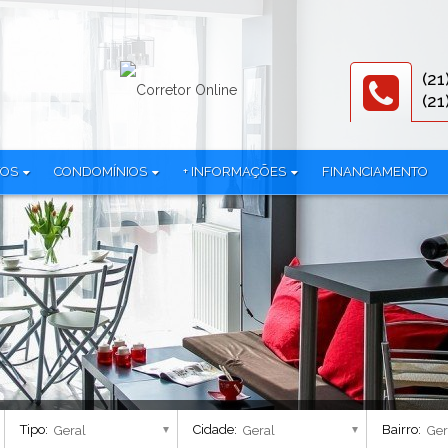
(21
(21
TOS
CONDOMÍNIOS
+ INFORMAÇÕES
FINANCIAMENTO
312)
3R Offices (1)
Documentos
iplex (1)
786 Prudente (2)
Equipe
mínio (24)
All Jardim Oceânico (1)
Parceiros
Alma Carioca - Breve Lançamento (4)
Política de privacidade
lex (38)
Alma Ipanema - Residencial (1)
AmÉricas 19 Cury (1)
 (3)
Américas Club Residence - Fase 1 (1)
Américas Club Residence - Fase 2 (1)
Aqua Village Residence Club - Residencial (3)
Tipo:
Cidade:
Bairro:
Arte Botânica - Lojas (2)