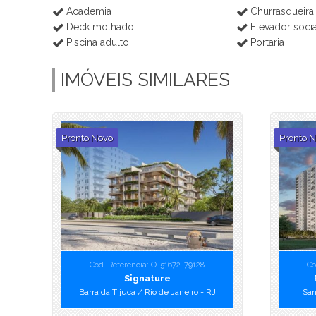
Academia
Churrasqueira
Deck molhado
Elevador socia
Piscina adulto
Portaria
IMÓVEIS SIMILARES
Pronto Novo
Pronto 
Cód. Referência: O-51672-79128
Có
Signature
Barra da Tijuca / Rio de Janeiro - RJ
San