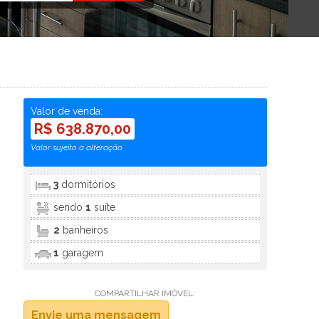
Valor de venda:
R$ 638.870,00
Valor sujeito a alteração
3
dormitórios
sendo
1
suíte
2
banheiros
1
garagem
COMPARTILHAR IMÓVEL:
Envie uma mensagem