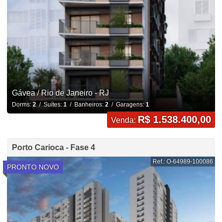
Gávea / Rio de Janeiro - RJ
Dorms:
2
/ Suítes:
1
/ Banheiros:
2
/ Garagens:
1
R$ 1.538.400,00
Venda:
Porto Carioca - Fase 4
Ref.: O-64989-100086
PRONTO NOVO