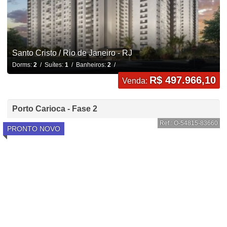
Santo Cristo / Rio de Janeiro - RJ
Dorms:
2
/ Suítes:
1
/ Banheiros:
2
/
R$ 497.966,10
Venda:
Porto Carioca - Fase 2
Ref.: O-54815-83660
PRONTO NOVO