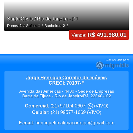
Santo Cristo / Rio de Janeiro - RJ
Dorms:
2
/ Suítes:
1
/ Banheiros:
2
/
R$ 491.980,01
Venda:
Jorge Henrique Corretor de Imóveis
CRECI: 70107-F
Avenida das Américas - 4430 - Sede de Empresas
Barra da Tijuca
-
Rio de Janeiro
/
RJ
,
22640-102
Comercial:
(21) 97104-0607
(VIVO)
Celular:
(21) 99577-1669
(VIVO)
E-mail:
henriquelimalimacorretor@gmail.com