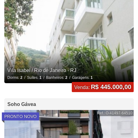
Vila Isabel / Rio de Janeiro - RJ
Dorms:
2
/ Suítes:
1
/ Banheiros:
2
/ Garagens:
1
R$ 445.000,00
Venda:
Soho Gávea
Ref.: O-41497-64510
PRONTO NOVO