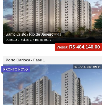
Santo Cristo / Rio de Janeiro - RJ
Dorms:
2
/ Suítes:
1
/ Banheiros:
2
/
R$ 484.140,00
Venda:
Porto Carioca - Fase 1
Ref.: O-37859-59644
PRONTO NOVO