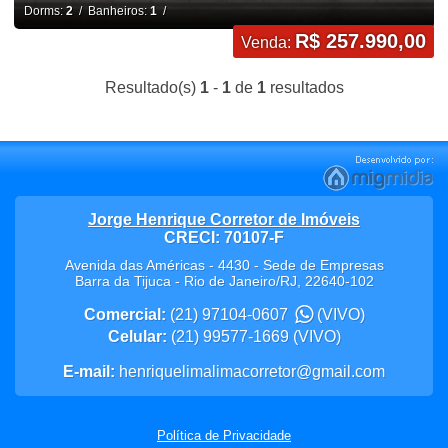
Dorms:
2
/ Banheiros:
1
/
R$ 257.990,00
Venda:
Resultado(s)
1
-
1
de
1
resultados
Jorge Henrique Corretor de Imóveis
CRECI: 70107-F
Avenida das Américas - 4430 - Sede de Empresas
Barra da Tijuca
-
Rio de Janeiro
/
RJ
,
22640-102
Comercial:
(21) 97104-0607
(VIVO)
Celular:
(21) 99577-1669
(VIVO)
E-mail:
henriquelimalimacorretor@gmail.com
Política de Privacidade