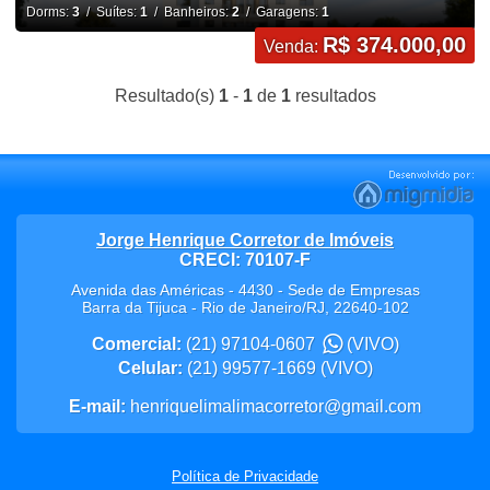
Dorms:
3
/ Suítes:
1
/ Banheiros:
2
/ Garagens:
1
R$ 374.000,00
Venda:
Resultado(s)
1
-
1
de
1
resultados
Jorge Henrique Corretor de Imóveis
CRECI: 70107-F
Avenida das Américas - 4430 - Sede de Empresas
Barra da Tijuca
-
Rio de Janeiro
/
RJ
,
22640-102
Comercial:
(21) 97104-0607
(VIVO)
Celular:
(21) 99577-1669
(VIVO)
E-mail:
henriquelimalimacorretor@gmail.com
Política de Privacidade