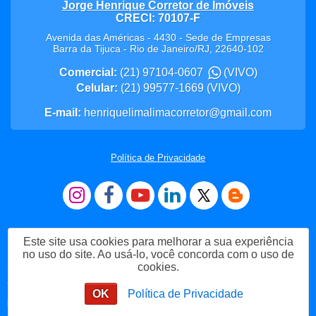
Jorge Henrique Corretor de Imóveis
CRECI: 70107-F
Avenida das Américas - 4430 - Sede de Empresas
Barra da Tijuca
-
Rio de Janeiro
/
RJ
,
22640-102
Comercial:
(21) 97104-0607
(VIVO)
Celular:
(21) 99577-1669
(VIVO)
E-mail:
henriquelimalimacorretor@gmail.com
Política de Privacidade
Este site usa cookies para melhorar a sua experiência
no uso do site. Ao usá-lo, você concorda com o uso de
cookies.
Me Chame no WhatsApp
OK
Política de Privacidade
Enviar mensagem