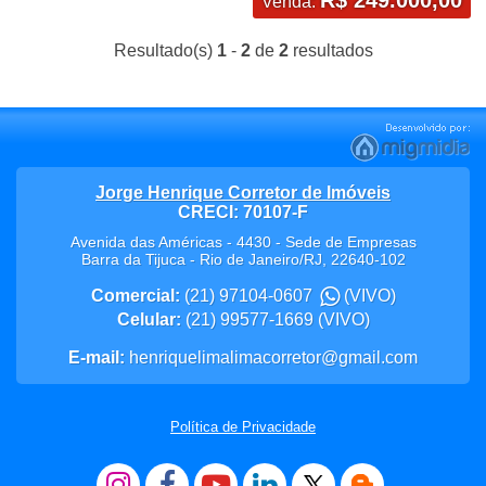
Venda:
Resultado(s)
1
-
2
de
2
resultados
Jorge Henrique Corretor de Imóveis
CRECI: 70107-F
Avenida das Américas - 4430 - Sede de Empresas
Barra da Tijuca
-
Rio de Janeiro
/
RJ
,
22640-102
Comercial:
(21) 97104-0607
(VIVO)
Celular:
(21) 99577-1669
(VIVO)
E-mail:
henriquelimalimacorretor@gmail.com
Política de Privacidade