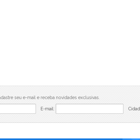
Ben in Rio Pompeu Loureiro 110 - Breve Lançamento (1)
Beon Porto Residencial (1)
Blanc 260 - Loja (1)
Breeze (10)
Brise Studios Design (2)
Bruma (1)
Céu Laranjeiras (6)
Cidade Arte - Arte Botânica Residencial (1)
Cidade Arte - Arte Wave (1)
Claris Casa & Clube (1)
Connect Diadema (1)
Connect Square - Breve Lançamento (6)
Conquista Florianópolis (1)
dastre seu e-mail e receba novidades exclusivas.
Conquista Girassol (1)
E-mail:
Cidad
Conquista Jardins (1)
Conquista Mendanha (1)
Conquista Oceânica (1)
Conquista Parque Iguaçu (1)