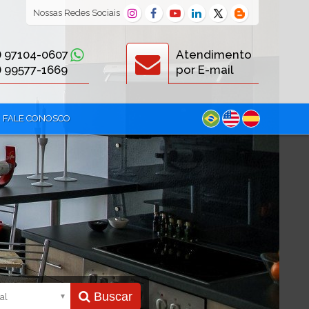
Nossas
Redes Sociais
) 97104-0607
Atendimento
) 99577-1669
por E-mail
FALE CONOSCO
Buscar