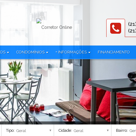
(21
(21
TOS
CONDOMÍNIOS
+ INFORMAÇÕES
FINANCIAMENTO
319)
3R Offices (1)
Documentos
iplex (1)
786 Prudente (2)
Equipe
mínio (24)
All Jardim Oceânico (1)
Parceiros
Alma Carioca - Breve Lançamento (4)
Política de privacidade
lex (38)
Alma Ipanema - Residencial (1)
AmÉricas 19 Cury (1)
 (3)
Américas Club Residence - Fase 1 (1)
Américas Club Residence - Fase 2 (1)
Aqua Village Residence Club - Residencial (3)
Tipo:
Cidade:
Bairro:
Arte Botânica - Lojas (2)