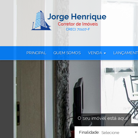
PRINCIPAL
QUEM SOMOS
VENDA
LANÇAMEN
Apartamento (117)
Apartamento (
Apartamento Alto Padrão (1)
Apartamento Tr
Apartamento Duplex (1)
Casa em Condo
Casa Alto Padrão (1)
Cobertura (27)
Casa em Condomínio (16)
Cobertura Dup
Cobertura Duplex (14)
Loja (6)
Loft (1)
Sala Comercial
Loja (6)
Studio (26)
O seu imóvel está aqui!
Sala Comercial (3)
Terreno (8)
Finalidade:
Studio (12)