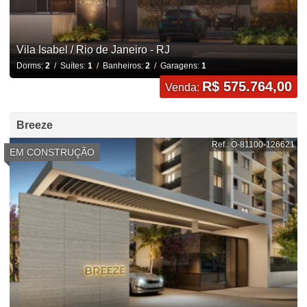
Vila Isabel / Rio de Janeiro - RJ
Dorms:
2
/ Suítes:
1
/ Banheiros:
2
/ Garagens:
1
R$ 575.764,00
Venda:
Breeze
Ref.: O-81100-126621
EM CONSTRUÇÃO