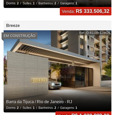
Dorms:
2
/ Suítes:
1
/ Banheiros:
2
/ Garagens:
1
R$ 333.506,32
Venda:
Breeze
Ref.: O-81100-129426
EM CONSTRUÇÃO
Barra da Tijuca / Rio de Janeiro - RJ
Dorms:
2
/ Suítes:
1
/ Banheiros:
2
/ Garagens:
1