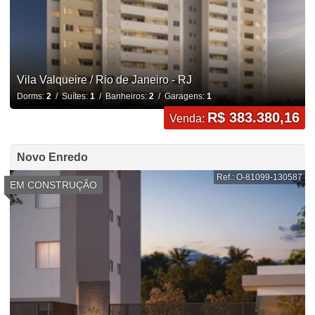
Vila Valqueire / Rio de Janeiro - RJ
Dorms:
2
/ Suítes:
1
/ Banheiros:
2
/ Garagens:
1
R$ 383.380,16
Venda:
Novo Enredo
Ref.: O-81099-130587
EM CONSTRUÇÃO