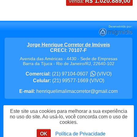
R$ 1.020.889,00
Venda:
Jorge Henrique Corretor de Imóveis
CRECI: 70107-F
Avenida das Américas - 4430 - Sede de Empresas
Barra da Tijuca
-
Rio de Janeiro
/
RJ
,
22640-102
Comercial:
(21) 97104-0607
(VIVO)
Celular:
(21) 99577-1669
(VIVO)
E-mail:
henriquelimalimacorretor@gmail.com
Este site usa cookies para melhorar a sua experiência
Política de Privacidade
no uso do site. Ao usá-lo, você concorda com o uso de
cookies.
Me Chame no WhatsApp
OK
Política de Privacidade