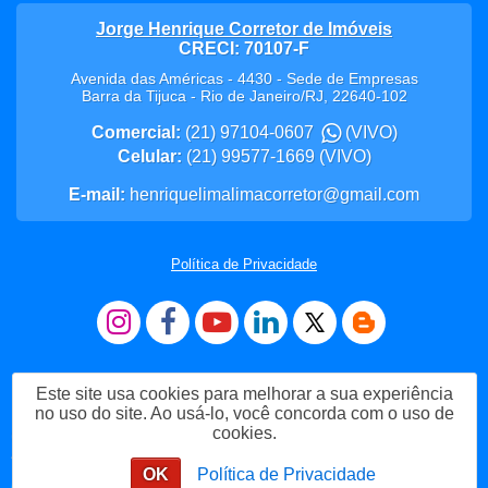
Jorge Henrique Corretor de Imóveis
CRECI: 70107-F
Avenida das Américas - 4430 - Sede de Empresas
Barra da Tijuca
-
Rio de Janeiro
/
RJ
,
22640-102
Comercial:
(21) 97104-0607
(VIVO)
Celular:
(21) 99577-1669
(VIVO)
E-mail:
henriquelimalimacorretor@gmail.com
Política de Privacidade
Este site usa cookies para melhorar a sua experiência
no uso do site. Ao usá-lo, você concorda com o uso de
cookies.
Me Chame no WhatsApp
OK
Política de Privacidade