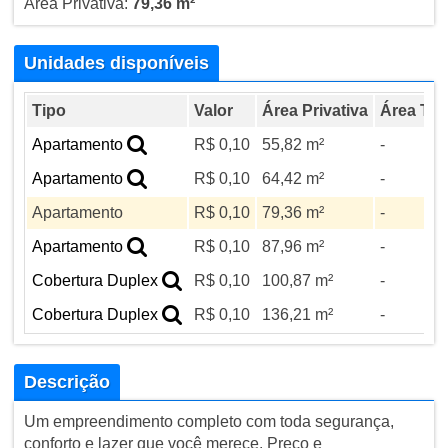
Área Privativa:
79,36 m²
Unidades disponíveis
Tipo
Valor
Área Privativa
Área Tot
Apartamento
R$ 0,10
55,82 m²
-
Apartamento
R$ 0,10
64,42 m²
-
Apartamento
R$ 0,10
79,36 m²
-
Apartamento
R$ 0,10
87,96 m²
-
Cobertura Duplex
R$ 0,10
100,87 m²
-
Cobertura Duplex
R$ 0,10
136,21 m²
-
Descrição
Um empreendimento completo com toda segurança,
conforto e lazer que você merece. Preço e