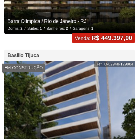
Barra Olímpica / Rio de Janeiro - RJ
Dorms:
2
/ Suítes:
1
/ Banheiros:
2
/ Garagens:
1
R$ 449.397,00
Venda:
Basílio Tijuca
Ref.: O-82948-129984
EM CONSTRUÇÃO