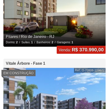
Pilares / Rio de Janeiro - RJ
Dorms:
2
/ Suítes:
1
/ Banheiros:
2
/ Garagens:
1
R$ 370.990,00
Venda:
Vitale Árbore - Fase 1
Ref.: O-70808-109672
EM CONSTRUÇÃO