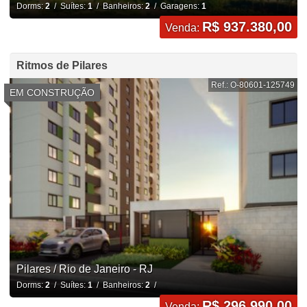
Dorms:
2
/ Suítes:
1
/ Banheiros:
2
/ Garagens:
1
R$ 937.380,00
Venda:
Ritmos de Pilares
Ref.: O-80601-125749
EM CONSTRUÇÃO
Pilares / Rio de Janeiro - RJ
Dorms:
2
/ Suítes:
1
/ Banheiros:
2
/
R$ 296.990,00
Venda: