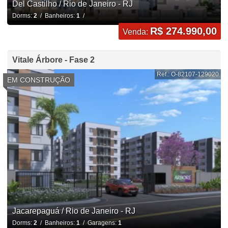
Del Castilho / Rio de Janeiro - RJ
Dorms:
2
/ Banheiros:
1
/
R$ 274.990,00
Venda:
Vitale Árbore - Fase 2
Ref.: O-82107-129020
EM CONSTRUÇÃO
Jacarepaguá / Rio de Janeiro - RJ
Dorms:
2
/ Banheiros:
1
/ Garagens:
1