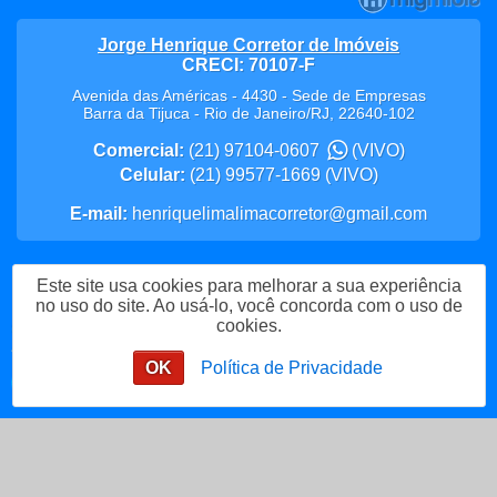
Jorge Henrique Corretor de Imóveis
CRECI: 70107-F
Avenida das Américas - 4430 - Sede de Empresas
Barra da Tijuca
-
Rio de Janeiro
/
RJ
,
22640-102
Comercial:
(21) 97104-0607
(VIVO)
Celular:
(21) 99577-1669
(VIVO)
E-mail:
henriquelimalimacorretor@gmail.com
Este site usa cookies para melhorar a sua experiência
Política de Privacidade
no uso do site. Ao usá-lo, você concorda com o uso de
cookies.
Me Chame no WhatsApp
OK
Política de Privacidade
Enviar mensagem