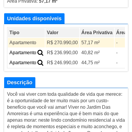
Área Privativa:
57,17 m²
Unidades disponíveis
Tipo
Valor
Área Privativa
Área To
Apartamento
R$ 270.990,00
57,17 m²
-
Apartamento
R$ 236.990,00
40,82 m²
-
Apartamento
R$ 246.990,00
44,75 m²
-
Descrição
Você vai viver com toda qualidade de vida que merece:
é a oportunidade de ter muito mais por um custo-
benefício que você vai amar! Viver no Jardim Das
Amoreiras é uma experiência que é bem mais do que
apenas morar: neste lindo condomínio residencial a vida
é repleta de momentos especiais e muito aconchego, e