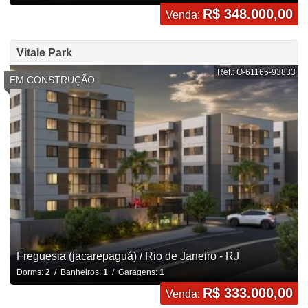
R$ 348.000,00
Venda:
Vitale Park
Ref.: O-61165-93833
EM CONSTRUÇÃO
Freguesia (jacarepaguá) / Rio de Janeiro - RJ
Dorms:
2
/ Banheiros:
1
/ Garagens:
1
R$ 333.000,00
Venda: