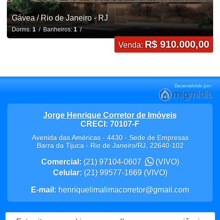
Gávea / Rio de Janeiro - RJ
Dorms:
1
/ Banheiros:
1
/
R$ 910.000,00
Venda:
Jorge Henrique Corretor de Imóveis
CRECI: 70107-F
Avenida das Américas - 4430 - Sede de Empresas
Barra da Tijuca
-
Rio de Janeiro
/
RJ
,
22640-102
Comercial:
(21) 97104-0607
(VIVO)
Celular:
(21) 99577-1669
(VIVO)
E-mail:
henriquelimalimacorretor@gmail.com