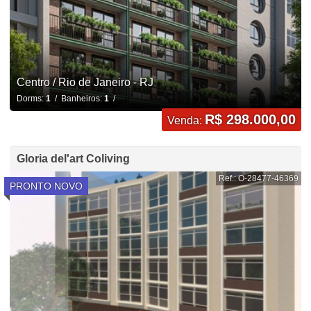
Centro / Rio de Janeiro - RJ
Dorms:
1
/ Banheiros:
1
/
R$ 298.000,00
Venda:
Gloria del'art Coliving
Ref.: O-28477-46369
PRONTO NOVO