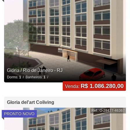
Glória / Rio de Janeiro - RJ
Dorms:
1
/ Banheiros:
1
/
R$ 1.086.280,00
Venda:
Gloria del'art Coliving
Ref.: O-28477-46367
PRONTO NOVO