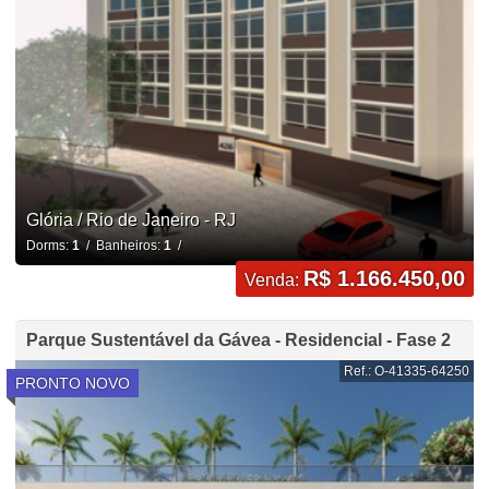
Glória / Rio de Janeiro - RJ
Dorms:
1
/ Banheiros:
1
/
R$ 1.166.450,00
Venda:
Parque Sustentável da Gávea - Residencial - Fase 2
Ref.: O-41335-64250
PRONTO NOVO