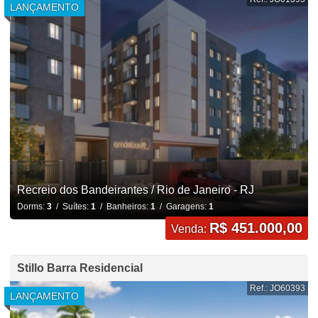
LANÇAMENTO
Recreio dos Bandeirantes / Rio de Janeiro - RJ
Dorms:
3
/ Suítes:
1
/ Banheiros:
1
/ Garagens:
1
R$ 451.000,00
Venda:
Stillo Barra Residencial
Ref.: JO60393
LANÇAMENTO