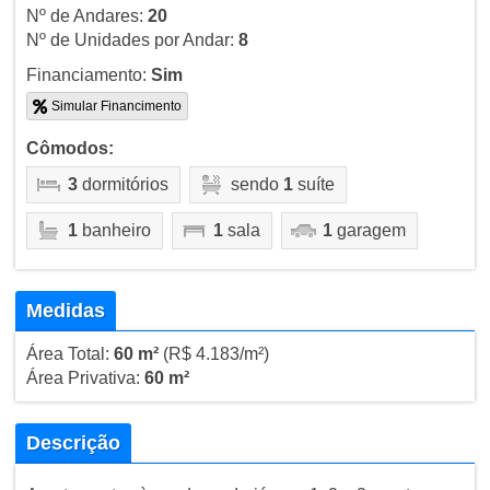
Nº de Andares:
20
Nº de Unidades por Andar:
8
Financiamento:
Sim
Simular Financimento
Cômodos:
3
dormitórios
sendo
1
suíte
1
banheiro
1
sala
1
garagem
Medidas
Área Total:
60 m²
(R$ 4.183/m²)
Área Privativa:
60 m²
Descrição