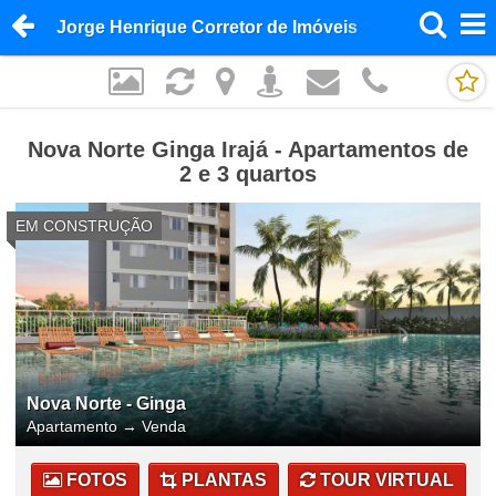
Jorge Henrique Corretor de Imóveis
Nova Norte Ginga Irajá - Apartamentos de
2 e 3 quartos
EM CONSTRUÇÃO
Nova Norte - Ginga
Apartamento
→
Venda
FOTOS
PLANTAS
TOUR VIRTUAL