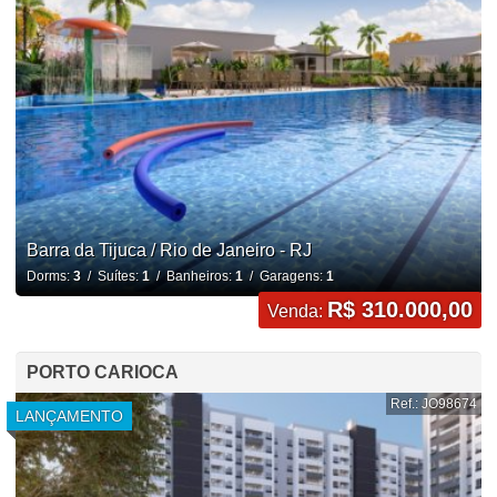
Barra da Tijuca / Rio de Janeiro - RJ
Dorms:
3
/ Suítes:
1
/ Banheiros:
1
/ Garagens:
1
R$ 310.000,00
Venda:
PORTO CARIOCA
Ref.: JO98674
LANÇAMENTO