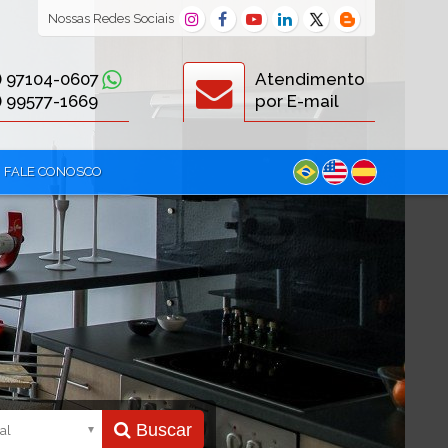
Nossas
Redes Sociais
) 97104-0607
Atendimento
) 99577-1669
por E-mail
FALE CONOSCO
Buscar