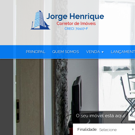
PRINCIPAL
QUEM SOMOS
VENDA
LANÇAMEN
Apartamento (116)
Apartamento (
Apartamento Alto Padrão (1)
Apartamento Tr
Apartamento Duplex (1)
Casa em Condo
Casa Alto Padrão (1)
Cobertura (23)
Casa em Condomínio (16)
Cobertura Dup
Cobertura Duplex (14)
Loja (6)
Loft (1)
Sala Comercial
Loja (6)
Studio (26)
O seu imóvel está aqui!
Sala Comercial (3)
Terreno (8)
Finalidade:
Studio (12)