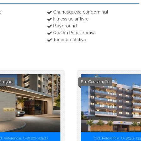
Ilhamar (1)
e
Churrasqueira condominial
Império do Ouro - Fase 1 (1)
Fitness ao ar livre
Império do Ouro - Fase 3 (3)
Playground
Ipê Amarelo Residencial - Breve Lançamento (3)
Quadra Poliesportiva
Jardim das Amoreiras - Breve Lançamento (3)
Terraço coletivo
Jardim Margarida (1)
Jardins da Vila (2)
Kaasas Pedra da Gávea (3)
La Fontaine (3)
Liv Primavera (1)
trução
Em Construção
Madri Residencial Clube (1)
Mar de Trindade - Breve Lançamento (2)
Mare Pontal Oceânico (4)
Máris (3)
Mirante da Luz - Fase 1 (5)
Mirante da Luz - Fase 2 (4)
MO.dO Design Living (4)
d. Referência: O-81100-129423
Cód. Referência: O-48343-74
Mode Freguesia (5)