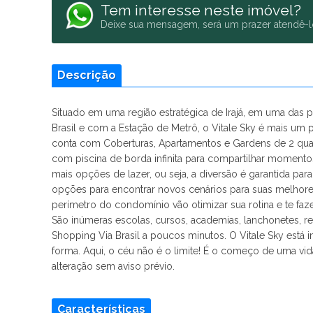
Tem interesse neste imóvel?
Deixe sua mensagem, será um prazer atendê-l
Descrição
Situado em uma região estratégica de Irajá, em uma das p
Brasil e com a Estação de Metrô, o Vitale Sky é mais um
conta com Coberturas, Apartamentos e Gardens de 2 quart
com piscina de borda infinita para compartilhar momento
mais opções de lazer, ou seja, a diversão é garantida para
opções para encontrar novos cenários para suas melhor
perímetro do condomínio vão otimizar sua rotina e te faz
São inúmeras escolas, cursos, academias, lanchonetes, re
Shopping Via Brasil a poucos minutos. O Vitale Sky está 
forma. Aqui, o céu não é o limite! É o começo de uma vida
alteração sem aviso prévio.
Características