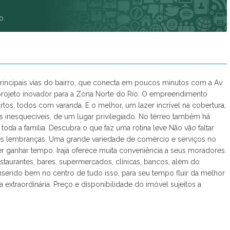
Gloria del'art Coliving (3)
o.
Glória Residencial Contemporâneo (3)
Glória Residencial Histórico I - Lojas (2)
Glória Residencial Histórico I - Residencial (5)
Gran Thai Leisure Residence (7)
Green Garden (2)
rincipais vias do bairro, que conecta em poucos minutos com a Av.
Green Park Barra - Fase 1 (15)
 projeto inovador para a Zona Norte do Rio. O empreendimento
Green Park Barra - Green View - Fase 2 (13)
os, todos com varanda. E o melhor, um lazer incrível na cobertura,
Guilhem Mozak - Breve Lançamento (3)
s inesquecíveis, de um lugar privilegiado. No térreo também há
Guilhem Mozak - Loja (1)
 toda a família. Descubra o que faz uma rotina leve Não vão faltar
Horizon Pedra Branca - Breve Lançamento (2)
es lembranças. Uma grande variedade de comércio e serviços no
Ilha Pura Astra - Breve Lançamento (4)
er ganhar tempo. Irajá oferece muita conveniência a seus moradores.
staurantes, bares, supermercados, clínicas, bancos, além do
Ilha Pura Elos - Fase 1 (4)
inserido bem no centro de tudo isso, para seu tempo fluir da melhor
Ilha Pura Elos - Fase 2 (2)
 extraordinária. Preço e disponibilidade do imóvel sujeitos a
Ilha Pura Elos - Fase 3 (4)
Ilha Pura Millenio (1)
Ilha Pura Oro - Fase 1 (4)
Ilha Pura Saint Michel (4)