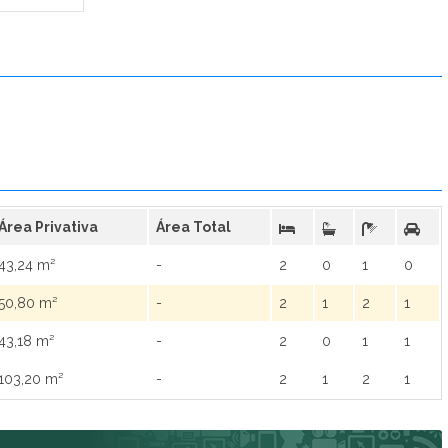
Conquista Vila Dutra (1)
Cores da Tijuca (10)
Cores de Fátima (1)
Cores do Rio - Lojas (1)
Cores do Rio - Residencial (4)
Cury Rio Energy (1)
Dias Ferreira Leblon - Studios (2)
Duet Barra Residence (1)
Encantos da Zona Norte - Fase 1 (5)
Área Privativa
Área Total
Epic Golf (5)
Esplendor Carioca (1)
43,24 m²
-
2
0
1
0
Estância Pernambuco - Breve Lançamento (1)
50,80 m²
-
2
1
2
1
Etehe Residencial (1)
Feel Pontal Oceânico (7)
43,18 m²
-
2
0
1
1
First Life Friendly (6)
103,20 m²
-
2
1
2
1
Flores do Brito (1)
Gabizo 48 (6)
Gaea Home Resort (9)