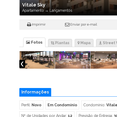
Vitale Sky
Apartamento
→
Lançamentos
Imprimir
Enviar por e-mail
Fotos
Plantas
Mapa
Street 
Informações
Perfil:
Novo
Em Condomínio
Condomínio:
Vital
Nº de Unidades por Andar:
12
Previsão de Entrega:
3