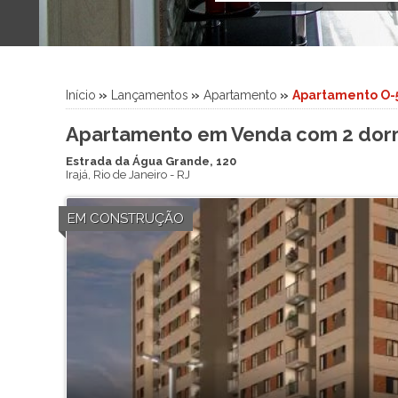
Terreno (5)
Início
»
Lançamentos
»
Apartamento
»
Apartamento O-
Apartamento em Venda com 2 dormit
Estrada da Água Grande, 120
Irajá
,
Rio de Janeiro
-
RJ
EM CONSTRUÇÃO