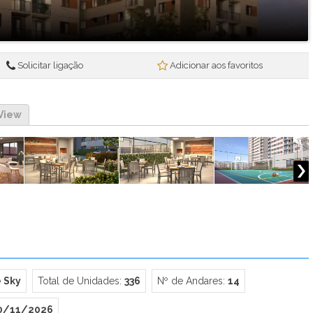
Ben in Rio Pompeu Loureiro 110 - Breve Lançamento (1)
Beon Porto Residencial (1)
Blanc 260 - Loja (1)
Breeze (10)
Solicitar ligação
Adicionar aos favoritos
Brise Studios Design (2)
Bruma (1)
Céu Laranjeiras (6)
View
Cidade Arte - Arte Botânica Residencial (1)
Cidade Arte - Arte Wave (1)
Claris Casa & Clube (1)
Connect Diadema (1)
Connect Square - Breve Lançamento (6)
Conquista Florianópolis (1)
Conquista Girassol (1)
Conquista Jardins (1)
Conquista Mendanha (1)
e Sky
Total de Unidades:
336
Nº de Andares:
14
Conquista Oceânica (1)
Conquista Parque Iguaçu (1)
0/11/2026