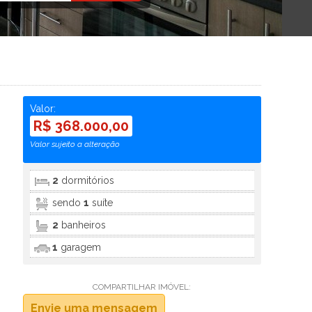
Valor:
R$ 368.000,00
Valor sujeito a alteração
2
dormitórios
sendo
1
suíte
2
banheiros
1
garagem
COMPARTILHAR IMÓVEL:
Envie uma mensagem