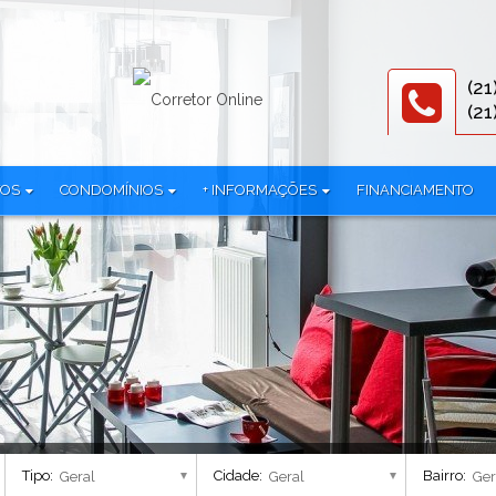
(21
(21
TOS
CONDOMÍNIOS
+ INFORMAÇÕES
FINANCIAMENTO
312)
3R Offices (1)
Documentos
iplex (1)
786 Prudente (2)
Equipe
mínio (24)
All Jardim Oceânico (1)
Parceiros
Alma Carioca - Breve Lançamento (4)
Política de privacidade
lex (38)
Alma Ipanema - Residencial (1)
AmÉricas 19 Cury (1)
 (3)
Américas Club Residence - Fase 1 (1)
Américas Club Residence - Fase 2 (1)
Aqua Village Residence Club - Residencial (3)
Tipo:
Cidade:
Bairro:
Arte Botânica - Lojas (2)